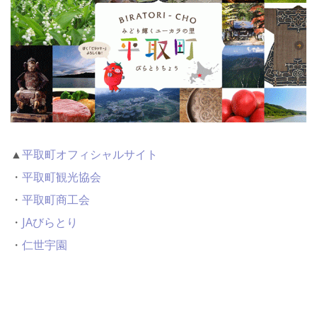
▲
平取町オフィシャルサイト
・
平取町観光協会
・
平取町商工会
・
JAびらとり
・
仁世宇園